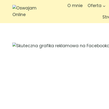
O mnie
Oferta
St