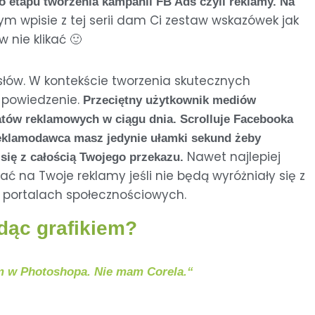
o etapu tworzenia kampanii FB Ads czyli reklamy. Na
ym wpisie z tej serii dam Ci zestaw wskazówek jak
w nie klikać 🙂
c słów. W kontekście tworzenia skutecznych
 powiedzenie.
Przeciętny użytkownik mediów
atów reklamowych w ciągu dnia. Scrolluje Facebooka
 reklamodawca masz jedynie ułamki sekund żeby
Nawet najlepiej
 się z całością Twojego przekazu.
 na Twoje reklamy jeśli nie będą wyróżniały się z
 portalach społecznościowych.
ędąc grafikiem?
iem w Photoshopa. Nie mam Corela.“