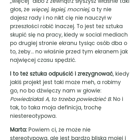
„więcej” albo z zewnątrz słyszysz właśnie taki
głos, że
więcej, lepiej, mocniej
, a ty nie
dajesz rady i no nikt cię nie nauczył w
przeszłości robić inaczej. To jest też sztuka
skupić się na pracy, kiedy w social mediach
po drugiej stronie ekranu tysiąc osób dba o
to, żeby
…
no właśnie przed tym ekranem jak
najwięcej czasu spędzić.
I to też sztuka odpuścić i zrezygnować
, kiedy
jakiś projekt jest taki może meh, a robimy
go, no bo dźwięczy nam w głowie:
Powiedziałaś A, to trzeba powiedzieć B
. No i
tak, to taka moja definicja, trochę
niestereotypowa.
Marta:
Powiem ci, że może nie
stereotypowa, ale jest bardzo bliska mojej i