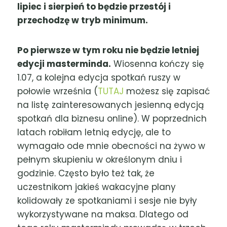
lipiec i sierpień to będzie przestój i
przechodzę w tryb minimum.
Po pierwsze w tym roku nie będzie letniej
edycji masterminda.
Wiosenna kończy się
1.07, a kolejna edycja spotkań ruszy w
połowie września (
TUTAJ
możesz się zapisać
na listę zainteresowanych jesienną edycją
spotkań dla biznesu online). W poprzednich
latach robiłam letnią edycję, ale to
wymagało ode mnie obecności na żywo w
pełnym skupieniu w określonym dniu i
godzinie. Często było też tak, że
uczestnikom jakieś wakacyjne plany
kolidowały ze spotkaniami i sesje nie były
wykorzystywane na maksa. Dlatego od