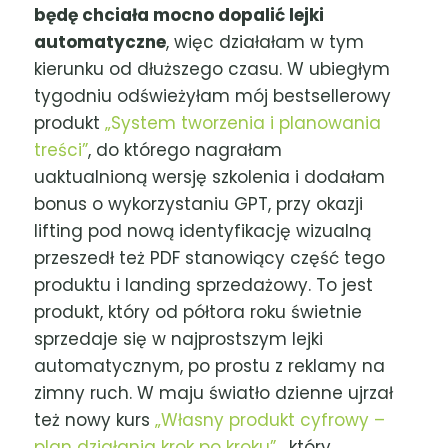
będę chciała mocno dopalić lejki
automatyczne
, więc działałam w tym
kierunku od dłuższego czasu. W ubiegłym
tygodniu odświeżyłam mój bestsellerowy
produkt
„System tworzenia i planowania
treści”
, do którego nagrałam
uaktualnioną wersję szkolenia i dodałam
bonus o wykorzystaniu GPT, przy okazji
lifting pod nową identyfikację wizualną
przeszedł też PDF stanowiący część tego
produktu i landing sprzedażowy. To jest
produkt, który od półtora roku świetnie
sprzedaje się w najprostszym lejki
automatycznym, po prostu z reklamy na
zimny ruch. W maju światło dzienne ujrzał
też nowy kurs
„Własny produkt cyfrowy –
plan działania krok po kroku”
, który