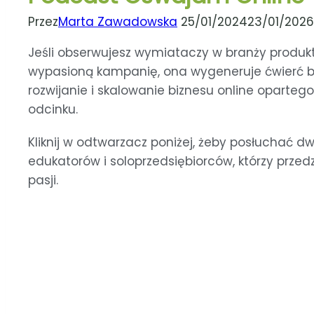
Przez
Marta Zawadowska
25/01/2024
23/01/2026
Jeśli obserwujesz wymiataczy w branży produkt
wypasioną kampanię, ona wygeneruje ćwierć bań
rozwijanie i skalowanie biznesu online oparteg
odcinku.
Kliknij w odtwarzacz poniżej, żeby posłuchać
edukatorów i soloprzedsiębiorców, którzy przedz
pasji.