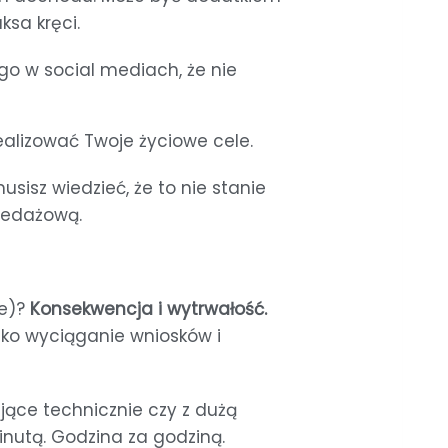
sa kręci.
ego w social mediach, że nie
alizować Twoje życiowe cele.
usisz wiedzieć, że to nie stanie
rzedażową.
we)?
Konsekwencja i wytrwałość.
lko wyciąganie wniosków i
jące technicznie czy z dużą
minutą. Godzina za godziną.