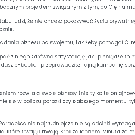
 pobocznym projektem związanym z tym, co Cię na mak
sztabu ludzi, że nie chcesz pokazywać życia prywatn
cznie.
ładania biznesu po swojemu, tak żeby pomagał Ci re
erpać z niego zarówno satysfakcję jak i pieniądze to m
wydasz e-booka i przeprowadzisz fajną kampanię sp
zeniem rozwijają swoje biznesy (nie tylko te onlajno
e się w obliczu porażki czy słabszego momentu, ty
 Paradoksalnie najtrudniejsze nie są odcinki wymaga
a, które trwają i trwają. Krok za krokiem. Minuta za 