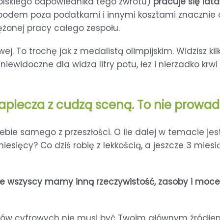
olskiego odpowiednika tego zwrotu)
pracuje się lata
pod spodem poza podatkami i innymi kosztami znaczni
ężonej pracy całego zespołu.
ej. To trochę jak z medalistą olimpijskim. Widzisz k
iewidoczne dla widza litry potu, łez i nierzadko krw
lecza z cudzą sceną. To nie prowadz
siebie samego z przeszłości. O ile dalej w temacie je
miesięcy? Co dziś robię z lekkością, a jeszcze 3 mi
ze wszyscy mamy inną rzeczywistość, zasoby i moc
uktów cyfrowych nie musi być Twoim głównym źródł