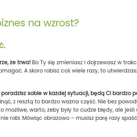
biznes na wzrost?
ć.
ze, że trwa!
Bo Ty się zmieniasz i dojrzewasz w trakc
pomagać. A skoro robisz coś wiele razy, to utwierdzasz
 poradzisz sobie w każdej sytuacji, będą Ci bardzo 
inąć, z resztą to bardzo ważna część. Nie bez powodu
o możliwe, warto, żeby były to cudze błędy, ale jeśli d
ic nie robi. Mówiąc obrazowo – musisz parę razy spaś