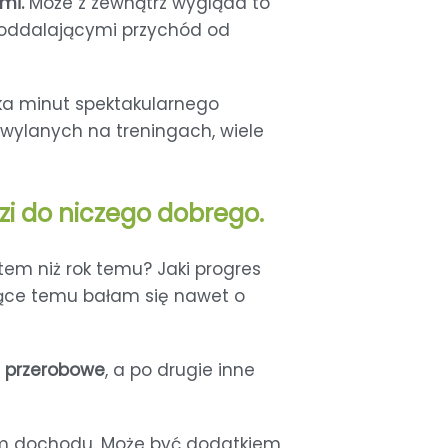
mi.
Może z zewnątrz wygląda to
e oddalającymi przychód od
ilka minut spektakularnego
i wylanych na treningach, wiele
i do niczego dobrego.
stem niż rok temu? Jaki progres
esiące temu bałam się nawet o
e przerobowe
, a po drugie inne
em dochodu. Może być dodatkiem