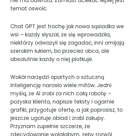
nie ma odwrotu. Zamiast uciekać lepiej jest
temat oswoić.
Chat GPT jest trochę jak nowa sąsiadka we
wsi – każdy słyszał, że się wprowadziła,
niektórzy odważyli się zagadać, inni omijają
szerokim łukiem, bo przecież obca, ale
absolutnie każdy o niej plotkuje.
Wokół narzędzi opartych o sztuczną
inteligencję narosło wiele mitów. Jedni
myślą, że AI zrobi za nich całą robotę –
pozyska klienta, napisze teksty i ogarnie
grafiki, przygotuje ofertę, a jak poprosisz, to
jeszcze ugotuje obiad i zrobi zakupy.
Przyznam zupełnie szczerze, że
zdecydowanie wolałabym, żeby rozwój