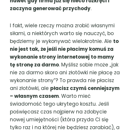
nawet gdy firma już się nieco rozkręci i
zaczyna generować przychody
.
I fakt, wiele rzeczy można zrobić własnymi
siłami, a niektórych warto się nauczyć, bo
będziemy je wykonywać wielokrotnie. Ale
to
nie jest tak, że jeśli nie płacimy komuś za
wykonanie strony internetowej to mamy
tę stronę za darmo
. Myślisz sobie może „jak
nie za darmo skoro ani złotówki nie płacę za
wykonanie strony”? To prawda nie płacisz
ani złotówki, ale
płacisz czymś cenniejszym
– własnym czasem
. Warto mieć
świadomość tego ukrytego kosztu. Jeśli
poświęcasz czas najpierw na zdobycie
nowej umiejętności (która przyda Ci się
tylko raz i na której nie będziesz zarabiać), a