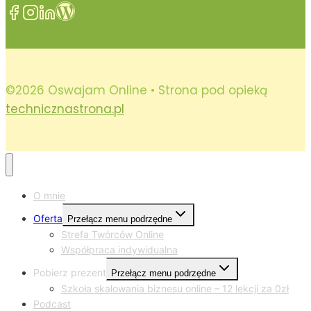
©2026 Oswajam Online • Strona pod opieką
technicznastrona.pl
O mnie
Oferta
Przełącz menu podrzędne
Strefa Twórców Online
Współpraca indywidualna
Pobierz prezent
Przełącz menu podrzędne
Szkoła skalowania biznesu online – 12 lekcji za 0zł
Podcast