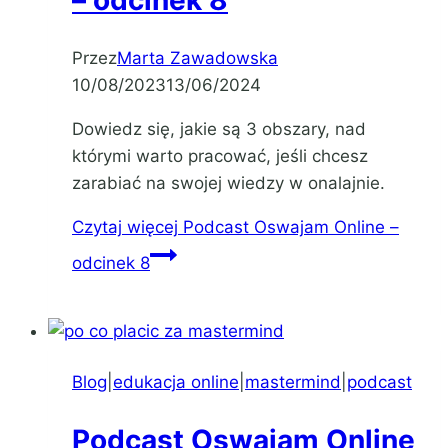
– odcinek 8
Przez
Marta Zawadowska
10/08/2023
13/06/2024
Dowiedz się, jakie są 3 obszary, nad
którymi warto pracować, jeśli chcesz
zarabiać na swojej wiedzy w onalajnie.
Czytaj więcej
Podcast Oswajam Online –
odcinek 8
Blog
|
edukacja online
|
mastermind
|
podcast
Podcast Oswajam Online