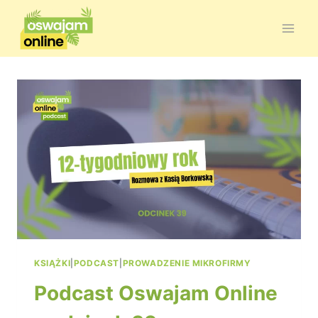
KSIĄŻKI
|
PODCAST
|
PROWADZENIE MIKROFIRMY
Podcast Oswajam Online