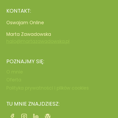
KONTAKT:
Oswajam Online
Marta Zawadowska
halo@martazawadowska.pl
POZNAJMY SIĘ:
O mnie
Oferta
Polityka prywatności i plików cookies
TU MNIE ZNAJDZIESZ: