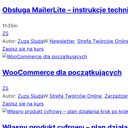
Obsługa MailerLite – instrukcje tech
1h35m
ZS
Autor:
Zuza Siuda
W
Newsletter
,
Strefa Twórców Onlin
Zapisz się na kurs
WooCommerce dla początkujących
ZS
Autor:
Zuza Siuda
W
Strefa Twórców Online
,
Zarządzan
Zapisz się na kurs
Własny produkt cyfrowy – plan działa