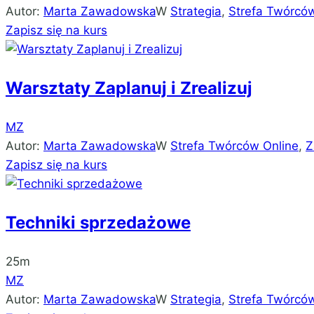
Autor:
Marta Zawadowska
W
Strategia
,
Strefa Twórców
Zapisz się na kurs
Warsztaty Zaplanuj i Zrealizuj
MZ
Autor:
Marta Zawadowska
W
Strefa Twórców Online
,
Z
Zapisz się na kurs
Techniki sprzedażowe
25m
MZ
Autor:
Marta Zawadowska
W
Strategia
,
Strefa Twórców