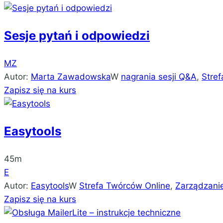
Sesje pytań i odpowiedzi
MZ
Autor:
Marta Zawadowska
W
nagrania sesji Q&A
,
Stre
Zapisz się na kurs
Easytools
45m
E
Autor:
Easytools
W
Strefa Twórców Online
,
Zarządzani
Zapisz się na kurs