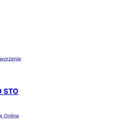
worzenie
0 STO
w Online