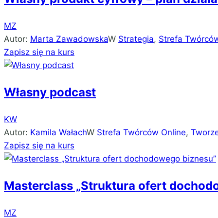
MZ
Autor:
Marta Zawadowska
W
Strategia
,
Strefa Twórców
Zapisz się na kurs
Własny podcast
KW
Autor:
Kamila Wałach
W
Strefa Twórców Online
,
Tworze
Zapisz się na kurs
Masterclass „Struktura ofert docho
MZ