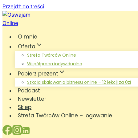
Przejdź do treści
O mnie
Oferta
Strefa Twórców Online
Współpraca indywidualna
Pobierz prezent
Szkoła skalowania biznesu online – 12 lekcji za 0zł
Podcast
Newsletter
Sklep
Strefa Twórców Online – logowanie