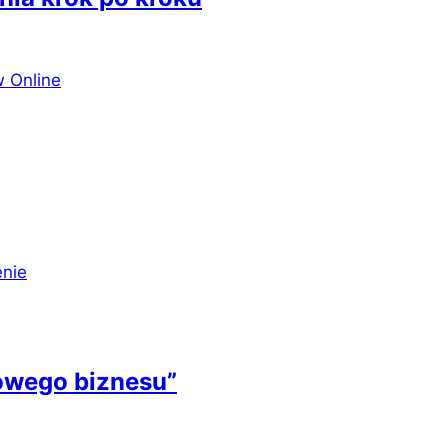
 Online
nie
dowego biznesu”