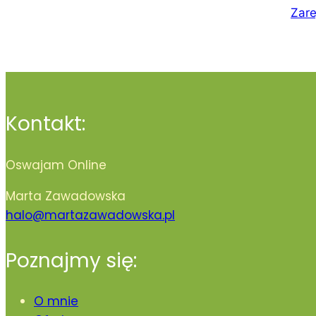
Zare
Kontakt:
Oswajam Online
Marta Zawadowska
halo@martazawadowska.pl
Poznajmy się:
O mnie