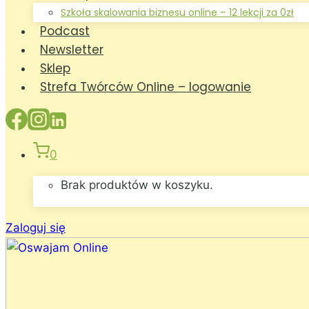
Szkoła skalowania biznesu online – 12 lekcji za 0zł
Podcast
Newsletter
Sklep
Strefa Twórców Online – logowanie
0
Brak produktów w koszyku.
Zaloguj się