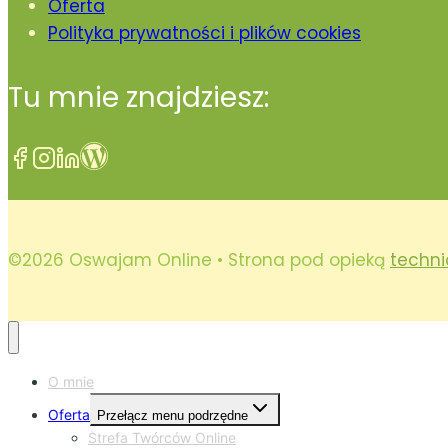
Oferta
Polityka prywatności i plików cookies
Tu mnie znajdziesz:
©2026 Oswajam Online • Strona pod opieką
techni
O mnie
Oferta
Przełącz menu podrzędne
Strefa Twórców Online