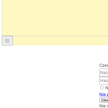
Cześ
N
Nie 
Zalo
Nie 