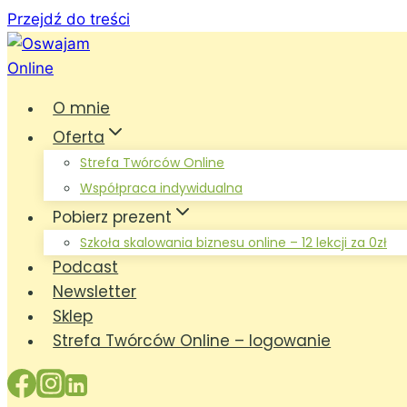
Przejdź do treści
O mnie
Oferta
Strefa Twórców Online
Współpraca indywidualna
Pobierz prezent
Szkoła skalowania biznesu online – 12 lekcji za 0zł
Podcast
Newsletter
Sklep
Strefa Twórców Online – logowanie