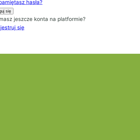
pamiętasz hasła?
guj się
masz jeszcze konta na platformie?
jestruj się