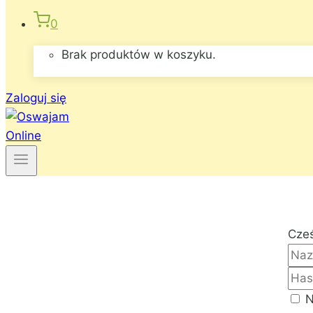
0
Brak produktów w koszyku.
Zaloguj się
Cześ
N