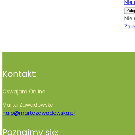
Nie 
Zalo
Nie 
Zare
Kontakt:
Oswajam Online
Marta Zawadowska
halo@martazawadowska.pl
Poznajmy się: