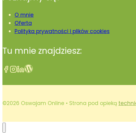
O mnie
Oferta
Polityka prywatności i plików cookies
Tu mnie znajdziesz:
©2026 Oswajam Online • Strona pod opieką
techni