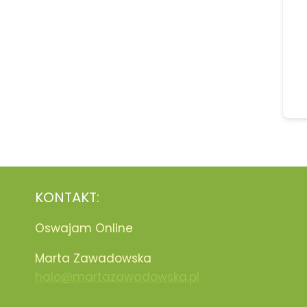
KONTAKT:
Oswajam Online
Marta Zawadowska
halo@martazawadowska.pl