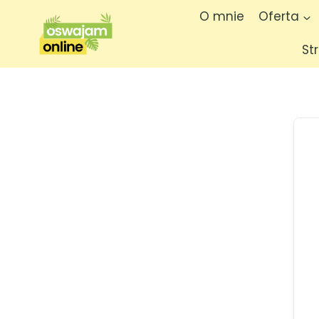
O mnie
Oferta
St