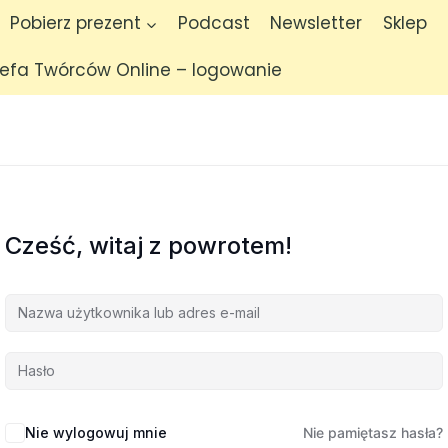
Pobierz prezent
Podcast
Newsletter
Sklep
refa Twórców Online – logowanie
Cześć, witaj z powrotem!
Nie wylogowuj mnie
Nie pamiętasz hasła?