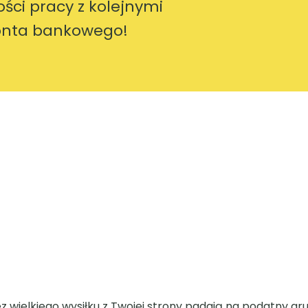
ości pracy z kolejnymi
konta bankowego!
ez wielkiego wysiłku z Twojej strony padają na podatny gr