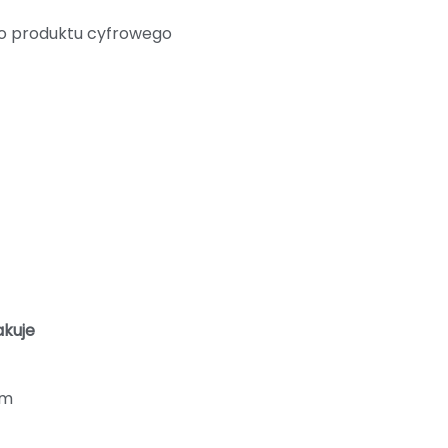
go produktu cyfrowego
kuje
ym