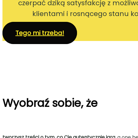
czerpać dziką satysfakcję z możliw
klientami i rosnącego stanu 
Tego mi trzeba!
Wyobraź sobie, że
tworzysz treści o tym, co Cię autentycznie jara
, a one b