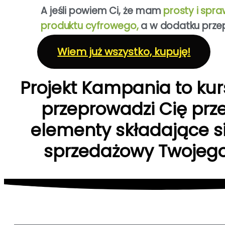
A jeśli powiem Ci, że mam
prosty i spr
produktu cyfrowego,
a w dodatku prze
Wiem już wszystko, kupuję!
Projekt Kampania to kurs
przeprowadzi Cię prz
elementy składające s
sprzedażowy Twojego