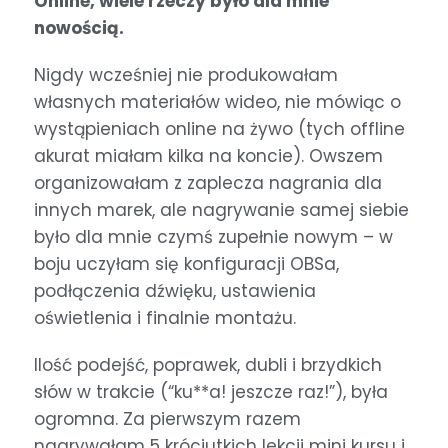
Online, wiele rzeczy było dla mnie
nowością.
Nigdy wcześniej nie produkowałam
własnych materiałów wideo, nie mówiąc o
wystąpieniach online na żywo (tych offline
akurat miałam kilka na koncie). Owszem
organizowałam z zaplecza nagrania dla
innych marek, ale nagrywanie samej siebie
było dla mnie czymś zupełnie nowym – w
boju uczyłam się konfiguracji OBSa,
podłączenia dźwięku, ustawienia
oświetlenia i finalnie montażu.
Ilość podejść, poprawek, dubli i brzydkich
słów w trakcie (“ku**a! jeszcze raz!”), była
ogromna. Za pierwszym razem
nagrywałam 5 króciutkich lekcji mini kursu i