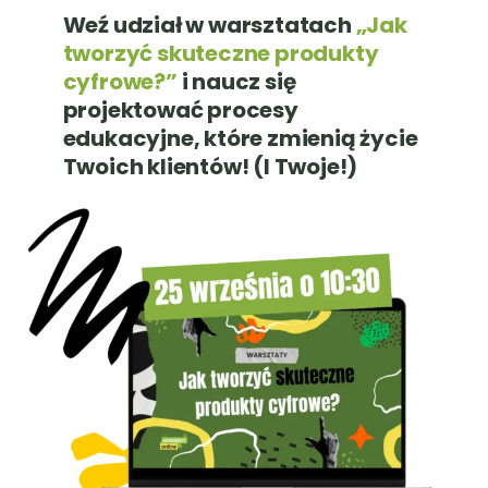
Weź udział w warsztatach
„Jak
tworzyć skuteczne produkty
cyfrowe?”
i naucz się
projektować procesy
edukacyjne, które zmienią życie
Twoich klientów! (I Twoje!)