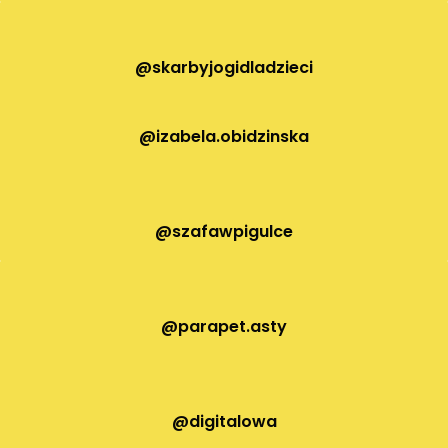
@skarbyjogidladzieci
@izabela.obidzinska
@szafawpigulce
@parapet.asty
@digitalowa