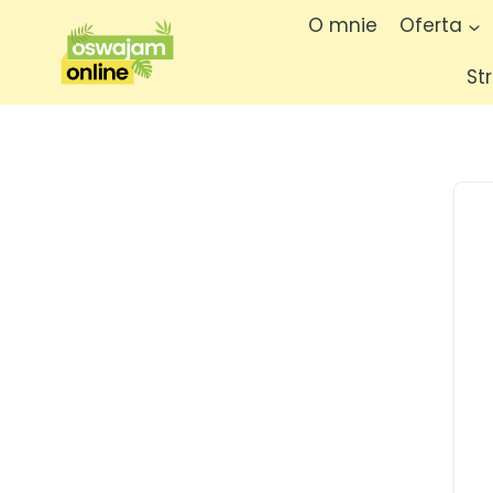
O mnie
Oferta
St