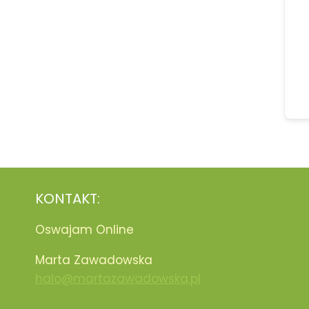
KONTAKT:
Oswajam Online
Marta Zawadowska
halo@martazawadowska.pl