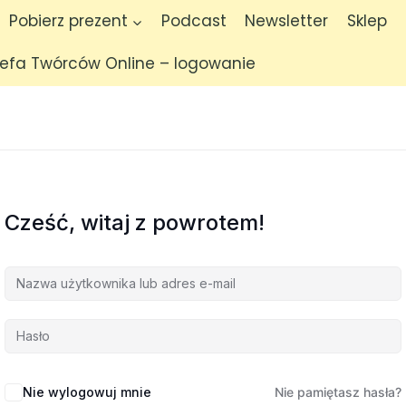
Pobierz prezent
Podcast
Newsletter
Sklep
refa Twórców Online – logowanie
Cześć, witaj z powrotem!
Nie wylogowuj mnie
Nie pamiętasz hasła?